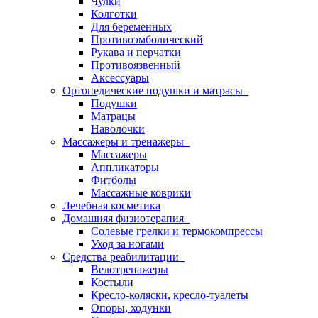
Чулки
Колготки
Для беременных
Противоэмболический
Рукава и перчатки
Противоязвенный
Аксессуары
Ортопедические подушки и матрасы
Подушки
Матрацы
Наволочки
Массажеры и тренажеры
Массажеры
Аппликаторы
Фитболы
Массажные коврики
Лечебная косметика
Домашняя физиотерапия
Солевые грелки и термокомпрессы
Уход за ногами
Средства реабилитации
Велотренажеры
Костыли
Кресло-коляски, кресло-туалеты
Опоры, ходунки