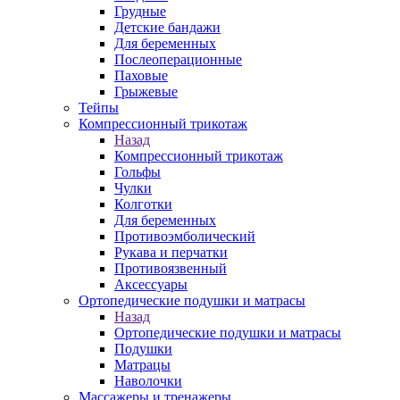
Грудные
Детские бандажи
Для беременных
Послеоперационные
Паховые
Грыжевые
Тейпы
Компрессионный трикотаж
Назад
Компрессионный трикотаж
Гольфы
Чулки
Колготки
Для беременных
Противоэмболический
Рукава и перчатки
Противоязвенный
Аксессуары
Ортопедические подушки и матрасы
Назад
Ортопедические подушки и матрасы
Подушки
Матрацы
Наволочки
Массажеры и тренажеры