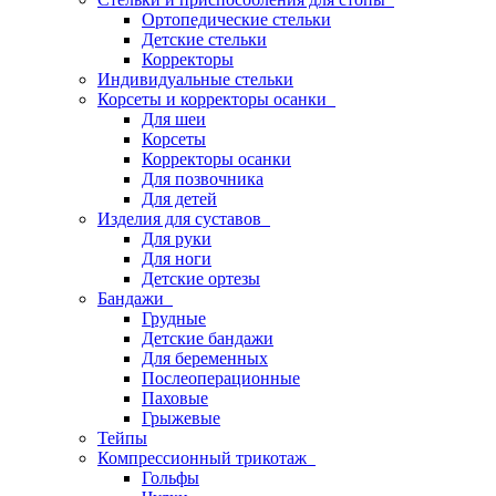
Ортопедические стельки
Детские стельки
Корректоры
Индивидуальные стельки
Корсеты и корректоры осанки
Для шеи
Корсеты
Корректоры осанки
Для позвочника
Для детей
Изделия для суставов
Для руки
Для ноги
Детские ортезы
Бандажи
Грудные
Детские бандажи
Для беременных
Послеоперационные
Паховые
Грыжевые
Тейпы
Компрессионный трикотаж
Гольфы