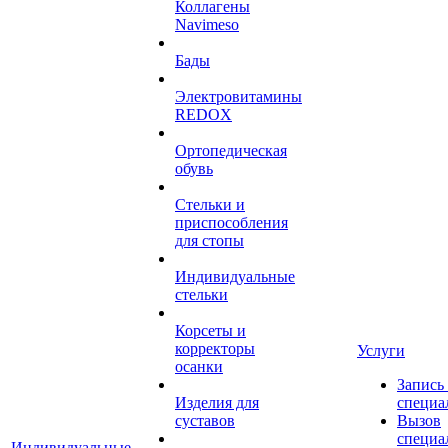
Коллагены
Navimeso
Бады
Электровитамины
REDOX
Ортопедическая
обувь
Стельки и
приспособления
для стопы
Индивидуальные
стельки
Корсеты и
корректоры
Услуги
осанки
Запись
Изделия для
специа
суставов
Вызов
специа
Индивидуальные