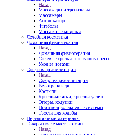
Назад
Массажеры и тренажеры
Массажеры
Аппликаторы
Фитболы
Массажные коврики
Лечебная косметика
Домашняя физиотерапия
Назад
Домашняя физиотерапия
Солевые грелки и термокомпрессы
Уход за ногами
Средства реабилитации
Назад
Средства реабилитации
Велотренажеры
Костыли
Кресло-коляски, кресло-туалеты
Опоры, ходунки
Противопролежневые системы
Трости для ходьбы
Перевязочные материалы
Товары после мастэктомии
Назад
Товары после мастэктомии