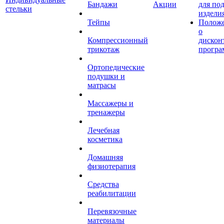
Бандажи
Акции
для по
стельки
издели
Тейпы
Полож
о
Компрессионный
дискон
трикотаж
програ
Ортопедические
подушки и
матрасы
Массажеры и
тренажеры
Лечебная
косметика
Домашняя
физиотерапия
Средства
реабилитации
Перевязочные
материалы