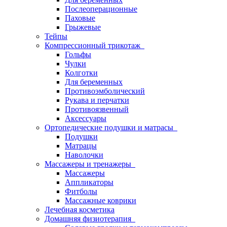
Послеоперационные
Паховые
Грыжевые
Тейпы
Компрессионный трикотаж
Гольфы
Чулки
Колготки
Для беременных
Противоэмболический
Рукава и перчатки
Противоязвенный
Аксессуары
Ортопедические подушки и матрасы
Подушки
Матрацы
Наволочки
Массажеры и тренажеры
Массажеры
Аппликаторы
Фитболы
Массажные коврики
Лечебная косметика
Домашняя физиотерапия