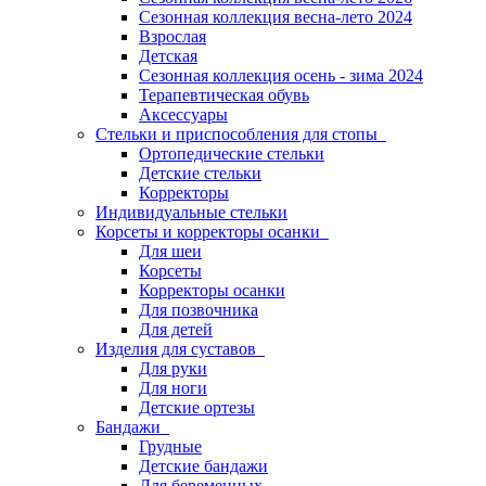
Сезонная коллекция весна-лето 2024
Взрослая
Детская
Сезонная коллекция осень - зима 2024
Терапевтическая обувь
Аксессуары
Стельки и приспособления для стопы
Ортопедические стельки
Детские стельки
Корректоры
Индивидуальные стельки
Корсеты и корректоры осанки
Для шеи
Корсеты
Корректоры осанки
Для позвочника
Для детей
Изделия для суставов
Для руки
Для ноги
Детские ортезы
Бандажи
Грудные
Детские бандажи
Для беременных