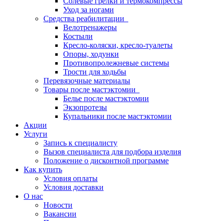
Солевые грелки и термокомпрессы
Уход за ногами
Средства реабилитации
Велотренажеры
Костыли
Кресло-коляски, кресло-туалеты
Опоры, ходунки
Противопролежневые системы
Трости для ходьбы
Перевязочные материалы
Товары после мастэктомии
Белье после мастэктомии
Экзопротезы
Купальники после мастэктомии
Акции
Услуги
Запись к специалисту
Вызов специалиста для подбора изделия
Положение о дисконтной программе
Как купить
Условия оплаты
Условия доставки
О нас
Новости
Вакансии