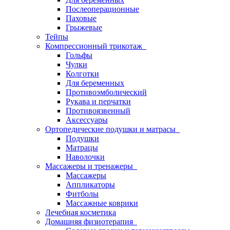
Послеоперационные
Паховые
Грыжевые
Тейпы
Компрессионный трикотаж
Гольфы
Чулки
Колготки
Для беременных
Противоэмболический
Рукава и перчатки
Противоязвенный
Аксессуары
Ортопедические подушки и матрасы
Подушки
Матрацы
Наволочки
Массажеры и тренажеры
Массажеры
Аппликаторы
Фитболы
Массажные коврики
Лечебная косметика
Домашняя физиотерапия