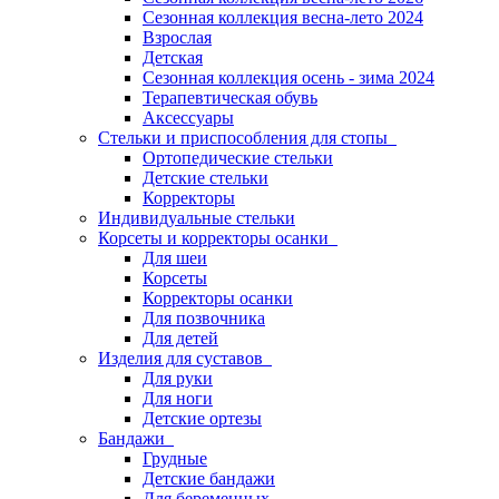
Сезонная коллекция весна-лето 2024
Взрослая
Детская
Сезонная коллекция осень - зима 2024
Терапевтическая обувь
Аксессуары
Стельки и приспособления для стопы
Ортопедические стельки
Детские стельки
Корректоры
Индивидуальные стельки
Корсеты и корректоры осанки
Для шеи
Корсеты
Корректоры осанки
Для позвочника
Для детей
Изделия для суставов
Для руки
Для ноги
Детские ортезы
Бандажи
Грудные
Детские бандажи
Для беременных