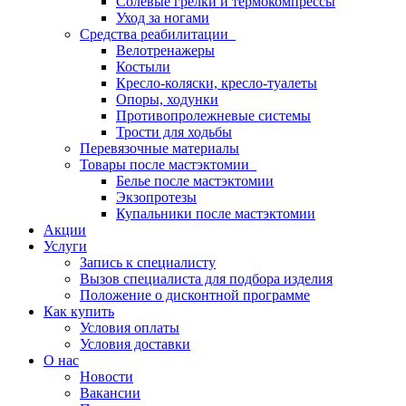
Солевые грелки и термокомпрессы
Уход за ногами
Средства реабилитации
Велотренажеры
Костыли
Кресло-коляски, кресло-туалеты
Опоры, ходунки
Противопролежневые системы
Трости для ходьбы
Перевязочные материалы
Товары после мастэктомии
Белье после мастэктомии
Экзопротезы
Купальники после мастэктомии
Акции
Услуги
Запись к специалисту
Вызов специалиста для подбора изделия
Положение о дисконтной программе
Как купить
Условия оплаты
Условия доставки
О нас
Новости
Вакансии