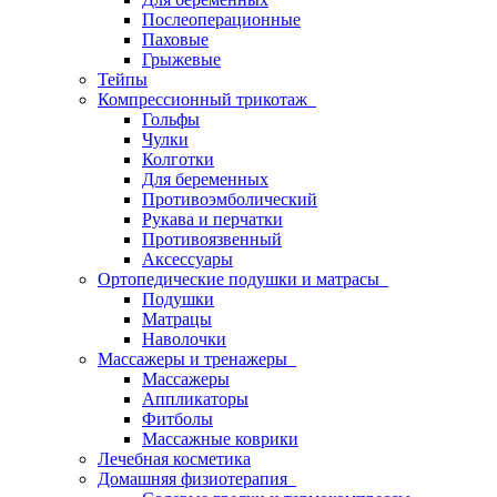
Послеоперационные
Паховые
Грыжевые
Тейпы
Компрессионный трикотаж
Гольфы
Чулки
Колготки
Для беременных
Противоэмболический
Рукава и перчатки
Противоязвенный
Аксессуары
Ортопедические подушки и матрасы
Подушки
Матрацы
Наволочки
Массажеры и тренажеры
Массажеры
Аппликаторы
Фитболы
Массажные коврики
Лечебная косметика
Домашняя физиотерапия