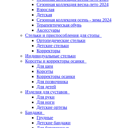
Сезонная коллекция весна-лето 2024
Взрослая
Детская
Сезонная коллекция осень - зима 2024
Терапевтическая обувь
Аксессуары
Стельки и приспособления для стопы
Ортопедические стельки
Детские стельки
Корректоры
Индивидуальные стельки
Корсеты и корректоры осанки
Для шеи
Корсеты
Корректоры осанки
Для позвочника
Для детей
Изделия для суставов
Для руки
Для ноги
Детские ортезы
Бандажи
Грудные
Детские бандажи
Для беременных