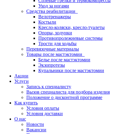
Солевые грелки и термокомпрессы
Уход за ногами
Средства реабилитации
Велотренажеры
Костыли
Кресло-коляски, кресло-туалеты
Опоры, ходунки
Противопролежневые системы
Трости для ходьбы
Перевязочные материалы
Товары после мастэктомии
Белье после мастэктомии
Экзопротезы
Купальники после мастэктомии
Акции
Услуги
Запись к специалисту
Вызов специалиста для подбора изделия
Положение о дисконтной программе
Как купить
Условия оплаты
Условия доставки
О нас
Новости
Вакансии