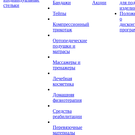
Бандажи
Акции
для по
стельки
издели
Тейпы
Полож
о
Компрессионный
дискон
трикотаж
програ
Ортопедические
подушки и
матрасы
Массажеры и
тренажеры
Лечебная
косметика
Домашняя
физиотерапия
Средства
реабилитации
Перевязочные
материалы