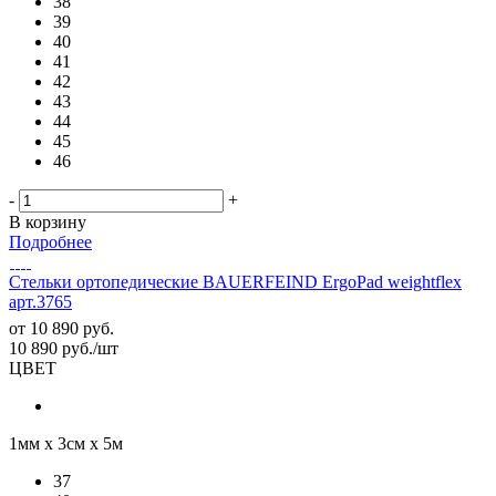
38
39
40
41
42
43
44
45
46
-
+
В корзину
Подробнее
Стельки ортопедические BAUERFEIND ErgoPad weightflex
арт.3765
от
10 890 руб.
10 890
руб.
/шт
ЦВЕТ
1мм х 3см х 5м
37