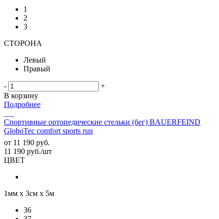
1
2
3
СТОРОНА
Левый
Правый
-
+
В корзину
Подробнее
Спортивные ортопедические стельки (бег) BAUERFEIND
GloboTec comfort sports run
от
11 190 руб.
11 190
руб.
/шт
ЦВЕТ
1мм х 3см х 5м
36
37