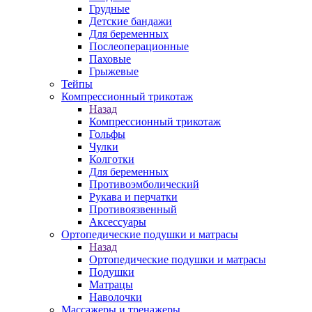
Грудные
Детские бандажи
Для беременных
Послеоперационные
Паховые
Грыжевые
Тейпы
Компрессионный трикотаж
Назад
Компрессионный трикотаж
Гольфы
Чулки
Колготки
Для беременных
Противоэмболический
Рукава и перчатки
Противоязвенный
Аксессуары
Ортопедические подушки и матрасы
Назад
Ортопедические подушки и матрасы
Подушки
Матрацы
Наволочки
Массажеры и тренажеры