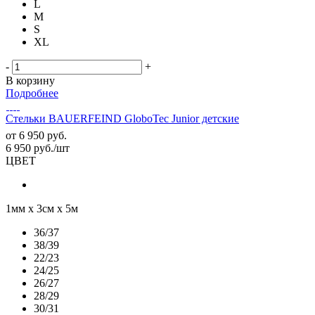
L
M
S
XL
-
+
В корзину
Подробнее
Стельки BAUERFEIND GloboTec Junior детские
от
6 950 руб.
6 950
руб.
/шт
ЦВЕТ
1мм х 3см х 5м
36/37
38/39
22/23
24/25
26/27
28/29
30/31