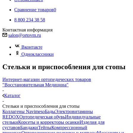
Сравнение товаров
0
8 800 234 38 58
Контактная информация
salon@ortovm.ru
Вконтакте
Одноклассники
Стельки и приспособления для стопы
Интернет-магазин ортопедических товаров
"Восстановительная Медицина"
-
Каталог
-
Стельки и приспособления для стопы
Коллагены Navimeso
Бады
Электровитамины
REDOX
Ортопедическая обувь
Индивидуальные
стельки
Корсеты и корректоры осанки
Изделия для
суставов
Бандажи
Тейпы
Компрессионный
трикотаж
Ортопедические подушки и матрасы
Массажеры и