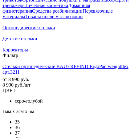
тренажеры
Лечебная косметика
Домашняя
физиотерапия
Средства реабилитации
Перевязочные
материалы
Товары после мастэктомии
Ортопедические стельки
Детские стельки
Корректоры
Фильтр
Стельки ортопедические BAUERFEIND ErgoPad weightflex
арт.3211
от
8 990 руб.
8 990
руб.
/шт
ЦВЕТ
серо-голубой
1мм х 3см х 5м
35
36
37