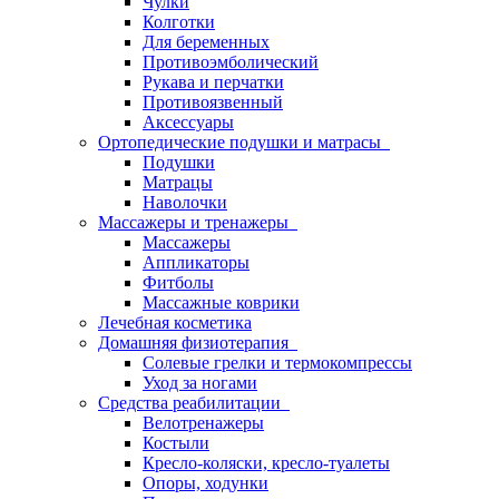
Чулки
Колготки
Для беременных
Противоэмболический
Рукава и перчатки
Противоязвенный
Аксессуары
Ортопедические подушки и матрасы
Подушки
Матрацы
Наволочки
Массажеры и тренажеры
Массажеры
Аппликаторы
Фитболы
Массажные коврики
Лечебная косметика
Домашняя физиотерапия
Солевые грелки и термокомпрессы
Уход за ногами
Средства реабилитации
Велотренажеры
Костыли
Кресло-коляски, кресло-туалеты
Опоры, ходунки