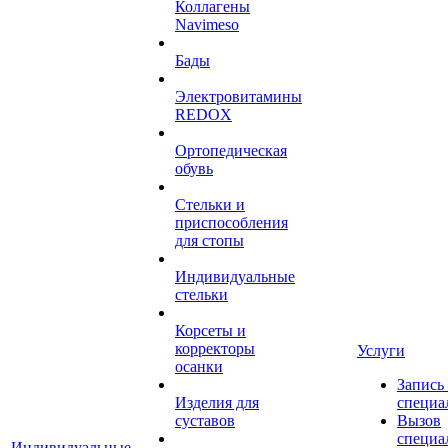
Коллагены
Navimeso
Бады
Электровитамины
REDOX
Ортопедическая
обувь
Стельки и
приспособления
для стопы
Индивидуальные
стельки
Корсеты и
корректоры
Услуги
осанки
Запись
Изделия для
специа
суставов
Вызов
специа
Индивидуальные