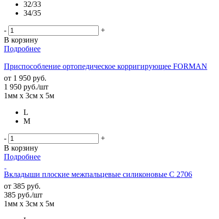
32/33
34/35
-
+
В корзину
Подробнее
Приспособление ортопедическое корригирующее FORMAN
от
1 950 руб.
1 950
руб.
/шт
1мм х 3см х 5м
L
M
-
+
В корзину
Подробнее
Вкладыши плоские межпальцевые силиконовые C 2706
от
385 руб.
385
руб.
/шт
1мм х 3см х 5м