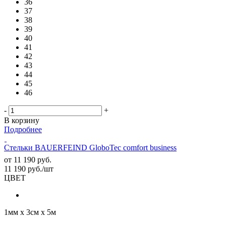
36
37
38
39
40
41
42
43
44
45
46
-
+
В корзину
Подробнее
Стельки BAUERFEIND GloboTec comfort business
от
11 190 руб.
11 190
руб.
/шт
ЦВЕТ
1мм х 3см х 5м