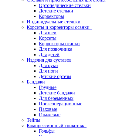
Ортопедические стельки
Детские стельки
Корректоры
Индивидуальные стельки
Корсеты и корректоры осанки
Для шеи
Корсеты
Корректоры осанки
Для позвочника
Для детей
Изделия для суставов
Для руки
Для ноги
Детские ортезы
Бандажи
Грудные
Детские бандажи
Для беременных
Послеоперационные
Паховые
Грыжевые
Тейпы
Компрессионный трикотаж
Гольфы