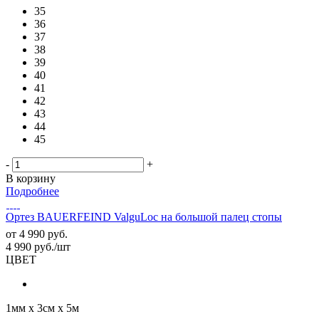
35
36
37
38
39
40
41
42
43
44
45
-
+
В корзину
Подробнее
Ортез BAUERFEIND ValguLoc на большой палец стопы
от
4 990 руб.
4 990
руб.
/шт
ЦВЕТ
1мм х 3см х 5м