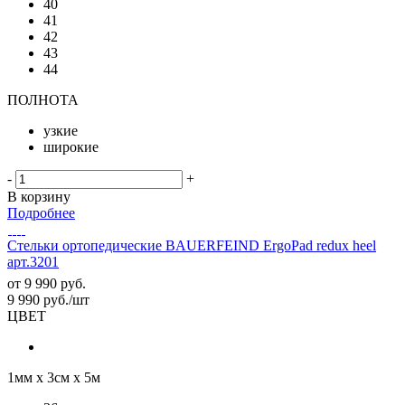
40
41
42
43
44
ПОЛНОТА
узкие
широкие
-
+
В корзину
Подробнее
Стельки ортопедические BAUERFEIND ErgoPad redux heel
арт.3201
от
9 990 руб.
9 990
руб.
/шт
ЦВЕТ
1мм х 3см х 5м