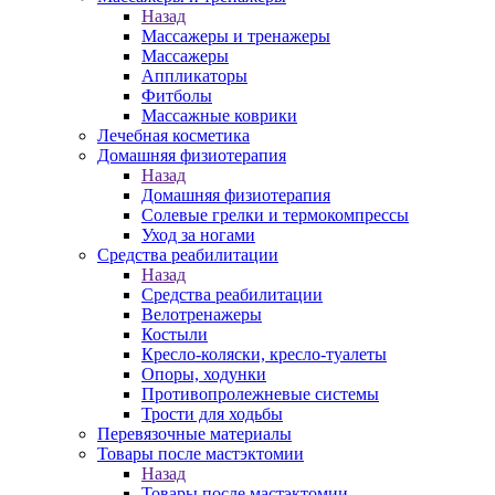
Назад
Массажеры и тренажеры
Массажеры
Аппликаторы
Фитболы
Массажные коврики
Лечебная косметика
Домашняя физиотерапия
Назад
Домашняя физиотерапия
Солевые грелки и термокомпрессы
Уход за ногами
Средства реабилитации
Назад
Средства реабилитации
Велотренажеры
Костыли
Кресло-коляски, кресло-туалеты
Опоры, ходунки
Противопролежневые системы
Трости для ходьбы
Перевязочные материалы
Товары после мастэктомии
Назад
Товары после мастэктомии