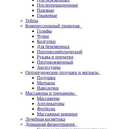
Послеоперационные
Паховые
Грыжевые
Тейпы
Компрессионный трикотаж
Гольфы
Чулки
Колготки
Для беременных
Противоэмболический
Рукава и перчатки
Противоязвенный
Аксессуары
Ортопедические подушки и матрасы
Подушки
Матрацы
Наволочки
Массажеры и тренажеры
Массажеры
Аппликаторы
Фитболы
Массажные коврики
Лечебная косметика
Домашняя физиотерапия