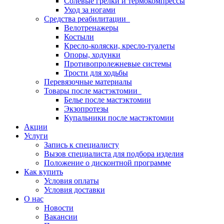
Солевые грелки и термокомпрессы
Уход за ногами
Средства реабилитации
Велотренажеры
Костыли
Кресло-коляски, кресло-туалеты
Опоры, ходунки
Противопролежневые системы
Трости для ходьбы
Перевязочные материалы
Товары после мастэктомии
Белье после мастэктомии
Экзопротезы
Купальники после мастэктомии
Акции
Услуги
Запись к специалисту
Вызов специалиста для подбора изделия
Положение о дисконтной программе
Как купить
Условия оплаты
Условия доставки
О нас
Новости
Вакансии