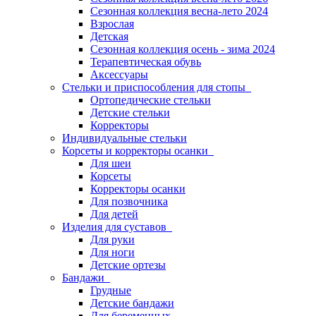
Сезонная коллекция весна-лето 2024
Взрослая
Детская
Сезонная коллекция осень - зима 2024
Терапевтическая обувь
Аксессуары
Стельки и приспособления для стопы
Ортопедические стельки
Детские стельки
Корректоры
Индивидуальные стельки
Корсеты и корректоры осанки
Для шеи
Корсеты
Корректоры осанки
Для позвочника
Для детей
Изделия для суставов
Для руки
Для ноги
Детские ортезы
Бандажи
Грудные
Детские бандажи
Для беременных