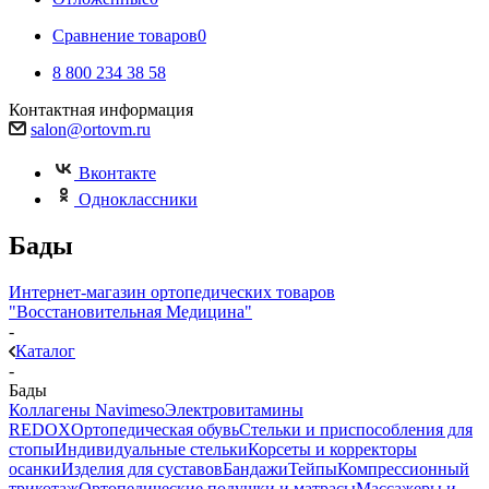
Сравнение товаров
0
8 800 234 38 58
Контактная информация
salon@ortovm.ru
Вконтакте
Одноклассники
Бады
Интернет-магазин ортопедических товаров
"Восстановительная Медицина"
-
Каталог
-
Бады
Коллагены Navimeso
Электровитамины
REDOX
Ортопедическая обувь
Стельки и приспособления для
стопы
Индивидуальные стельки
Корсеты и корректоры
осанки
Изделия для суставов
Бандажи
Тейпы
Компрессионный
трикотаж
Ортопедические подушки и матрасы
Массажеры и