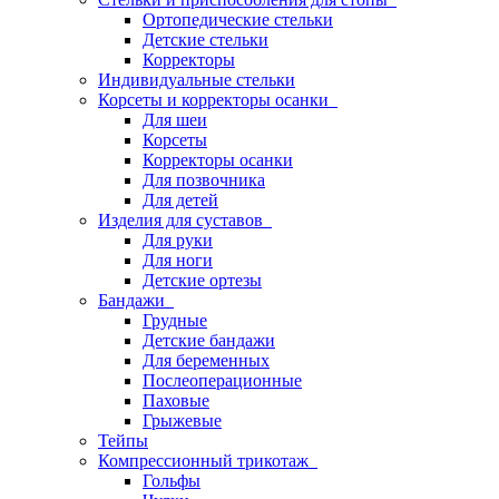
Ортопедические стельки
Детские стельки
Корректоры
Индивидуальные стельки
Корсеты и корректоры осанки
Для шеи
Корсеты
Корректоры осанки
Для позвочника
Для детей
Изделия для суставов
Для руки
Для ноги
Детские ортезы
Бандажи
Грудные
Детские бандажи
Для беременных
Послеоперационные
Паховые
Грыжевые
Тейпы
Компрессионный трикотаж
Гольфы