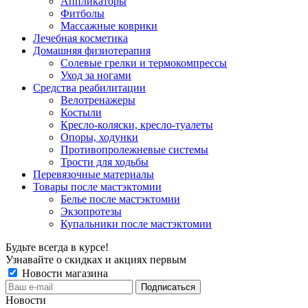
Аппликаторы
Фитболы
Массажные коврики
Лечебная косметика
Домашняя физиотерапия
Солевые грелки и термокомпрессы
Уход за ногами
Средства реабилитации
Велотренажеры
Костыли
Кресло-коляски, кресло-туалеты
Опоры, ходунки
Противопролежневые системы
Трости для ходьбы
Перевязочные материалы
Товары после мастэктомии
Белье после мастэктомии
Экзопротезы
Купальники после мастэктомии
Будьте всегда в курсе!
Узнавайте о скидках и акциях первым
Новости магазина
Новости