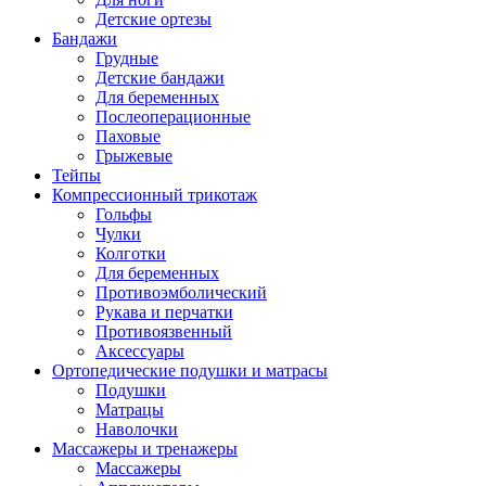
Детские ортезы
Бандажи
Грудные
Детские бандажи
Для беременных
Послеоперационные
Паховые
Грыжевые
Тейпы
Компрессионный трикотаж
Гольфы
Чулки
Колготки
Для беременных
Противоэмболический
Рукава и перчатки
Противоязвенный
Аксессуары
Ортопедические подушки и матрасы
Подушки
Матрацы
Наволочки
Массажеры и тренажеры
Массажеры