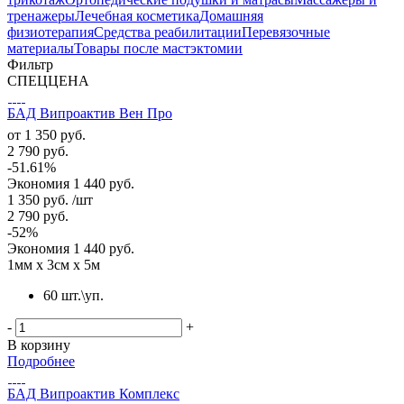
тренажеры
Лечебная косметика
Домашняя
физиотерапия
Средства реабилитации
Перевязочные
материалы
Товары после мастэктомии
Фильтр
СПЕЦЦЕНА
БАД Випроактив Вен Про
от
1 350 руб.
2 790 руб.
-51.61%
Экономия
1 440 руб.
1 350
руб.
/шт
2 790
руб.
-
52
%
Экономия
1 440
руб.
1мм х 3см х 5м
60 шт.\уп.
-
+
В корзину
Подробнее
БАД Випроактив Комплекс