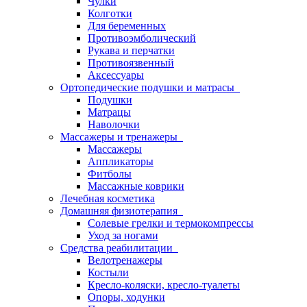
Чулки
Колготки
Для беременных
Противоэмболический
Рукава и перчатки
Противоязвенный
Аксессуары
Ортопедические подушки и матрасы
Подушки
Матрацы
Наволочки
Массажеры и тренажеры
Массажеры
Аппликаторы
Фитболы
Массажные коврики
Лечебная косметика
Домашняя физиотерапия
Солевые грелки и термокомпрессы
Уход за ногами
Средства реабилитации
Велотренажеры
Костыли
Кресло-коляски, кресло-туалеты
Опоры, ходунки