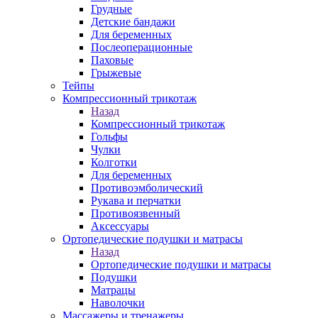
Грудные
Детские бандажи
Для беременных
Послеоперационные
Паховые
Грыжевые
Тейпы
Компрессионный трикотаж
Назад
Компрессионный трикотаж
Гольфы
Чулки
Колготки
Для беременных
Противоэмболический
Рукава и перчатки
Противоязвенный
Аксессуары
Ортопедические подушки и матрасы
Назад
Ортопедические подушки и матрасы
Подушки
Матрацы
Наволочки
Массажеры и тренажеры