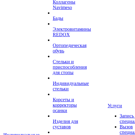
Коллагены
Navimeso
Бады
Электровитамины
REDOX
Ортопедическая
обувь
Стельки и
приспособления
для стопы
Индивидуальные
стельки
Корсеты и
корректоры
Услуги
осанки
Запись
Изделия для
специа
суставов
Вызов
специа
Индивидуальные