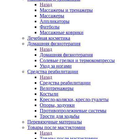
Назад
Массажеры и тренажеры
Массажеры
Аппликаторы
Фитболы
Массажные коврики
Лечебная косметика
Домашняя физиотерапия
Назад
Домашняя физиотерапия
Солевые грелки и термокомпрессы
Уход за ногами
Средства реабилитации
Назад
Средства реабилитации
Велотренажеры
Костыли
Кресло-коляски, кресло-туалеты
Опоры, ходунки
Противопролежневые системы
Трости для ходьбы
Перевязочные материалы
Товары после мастэктомии
Назад
Товары после мастэктомии