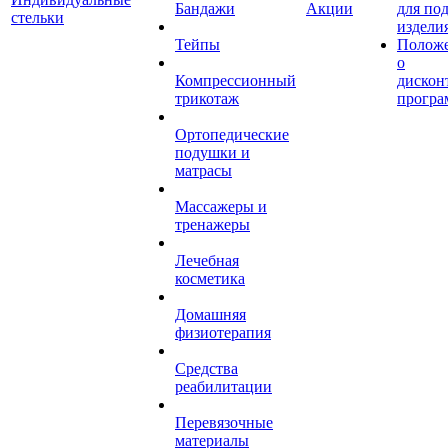
Бандажи
Акции
для по
стельки
издели
Тейпы
Полож
о
Компрессионный
дискон
трикотаж
програ
Ортопедические
подушки и
матрасы
Массажеры и
тренажеры
Лечебная
косметика
Домашняя
физиотерапия
Средства
реабилитации
Перевязочные
материалы