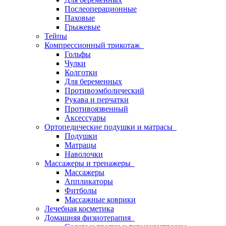
Послеоперационные
Паховые
Грыжевые
Тейпы
Компрессионный трикотаж
Гольфы
Чулки
Колготки
Для беременных
Противоэмболический
Рукава и перчатки
Противоязвенный
Аксессуары
Ортопедические подушки и матрасы
Подушки
Матрацы
Наволочки
Массажеры и тренажеры
Массажеры
Аппликаторы
Фитболы
Массажные коврики
Лечебная косметика
Домашняя физиотерапия