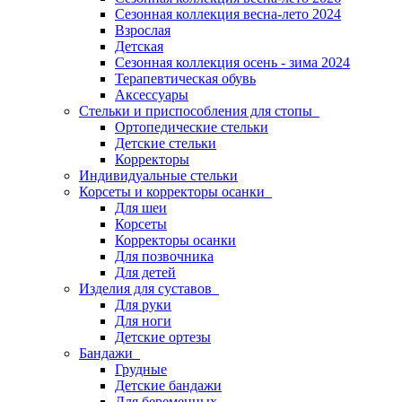
Сезонная коллекция весна-лето 2024
Взрослая
Детская
Сезонная коллекция осень - зима 2024
Терапевтическая обувь
Аксессуары
Стельки и приспособления для стопы
Ортопедические стельки
Детские стельки
Корректоры
Индивидуальные стельки
Корсеты и корректоры осанки
Для шеи
Корсеты
Корректоры осанки
Для позвочника
Для детей
Изделия для суставов
Для руки
Для ноги
Детские ортезы
Бандажи
Грудные
Детские бандажи
Для беременных