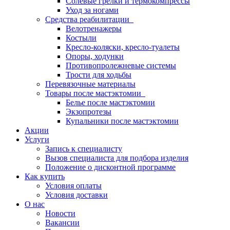
Солевые грелки и термокомпрессы
Уход за ногами
Средства реабилитации
Велотренажеры
Костыли
Кресло-коляски, кресло-туалеты
Опоры, ходунки
Противопролежневые системы
Трости для ходьбы
Перевязочные материалы
Товары после мастэктомии
Белье после мастэктомии
Экзопротезы
Купальники после мастэктомии
Акции
Услуги
Запись к специалисту
Вызов специалиста для подбора изделия
Положение о дисконтной программе
Как купить
Условия оплаты
Условия доставки
О нас
Новости
Вакансии