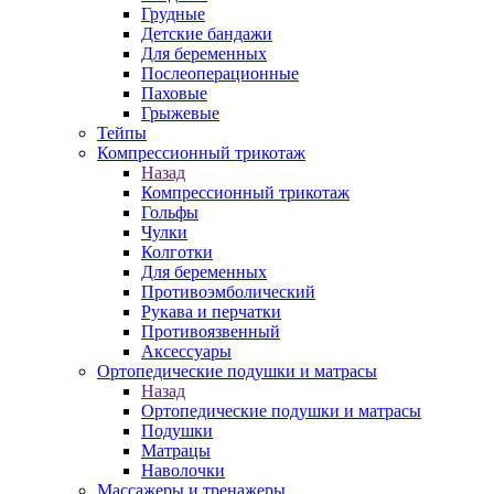
Грудные
Детские бандажи
Для беременных
Послеоперационные
Паховые
Грыжевые
Тейпы
Компрессионный трикотаж
Назад
Компрессионный трикотаж
Гольфы
Чулки
Колготки
Для беременных
Противоэмболический
Рукава и перчатки
Противоязвенный
Аксессуары
Ортопедические подушки и матрасы
Назад
Ортопедические подушки и матрасы
Подушки
Матрацы
Наволочки
Массажеры и тренажеры