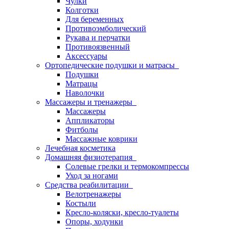
Чулки
Колготки
Для беременных
Противоэмболический
Рукава и перчатки
Противоязвенный
Аксессуары
Ортопедические подушки и матрасы
Подушки
Матрацы
Наволочки
Массажеры и тренажеры
Массажеры
Аппликаторы
Фитболы
Массажные коврики
Лечебная косметика
Домашняя физиотерапия
Солевые грелки и термокомпрессы
Уход за ногами
Средства реабилитации
Велотренажеры
Костыли
Кресло-коляски, кресло-туалеты
Опоры, ходунки