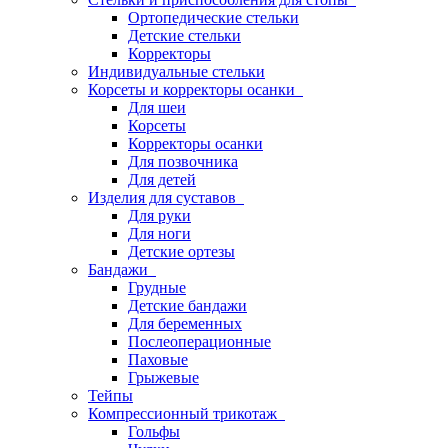
Ортопедические стельки
Детские стельки
Корректоры
Индивидуальные стельки
Корсеты и корректоры осанки
Для шеи
Корсеты
Корректоры осанки
Для позвочника
Для детей
Изделия для суставов
Для руки
Для ноги
Детские ортезы
Бандажи
Грудные
Детские бандажи
Для беременных
Послеоперационные
Паховые
Грыжевые
Тейпы
Компрессионный трикотаж
Гольфы