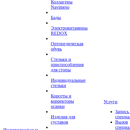
Коллагены
Navimeso
Бады
Электровитамины
REDOX
Ортопедическая
обувь
Стельки и
приспособления
для стопы
Индивидуальные
стельки
Корсеты и
корректоры
Услуги
осанки
Запись
Изделия для
специа
суставов
Вызов
специа
Индивидуальные