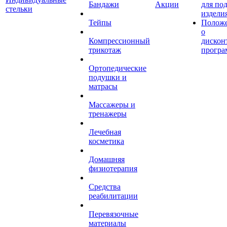
Бандажи
Акции
для по
стельки
издели
Тейпы
Полож
о
Компрессионный
дискон
трикотаж
програ
Ортопедические
подушки и
матрасы
Массажеры и
тренажеры
Лечебная
косметика
Домашняя
физиотерапия
Средства
реабилитации
Перевязочные
материалы