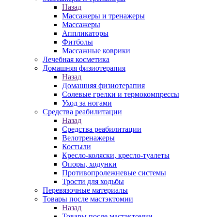
Назад
Массажеры и тренажеры
Массажеры
Аппликаторы
Фитболы
Массажные коврики
Лечебная косметика
Домашняя физиотерапия
Назад
Домашняя физиотерапия
Солевые грелки и термокомпрессы
Уход за ногами
Средства реабилитации
Назад
Средства реабилитации
Велотренажеры
Костыли
Кресло-коляски, кресло-туалеты
Опоры, ходунки
Противопролежневые системы
Трости для ходьбы
Перевязочные материалы
Товары после мастэктомии
Назад
Товары после мастэктомии